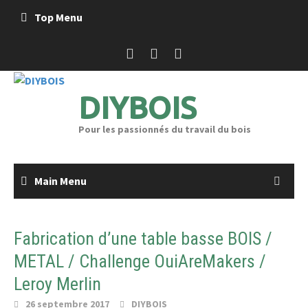
Skip
Top Menu
to
content
DIYBOIS
Pour les passionnés du travail du bois
Main Menu
Fabrication d’une table basse BOIS /
METAL / Challenge OuiAreMakers /
Leroy Merlin
26 septembre 2017
DIYBOIS