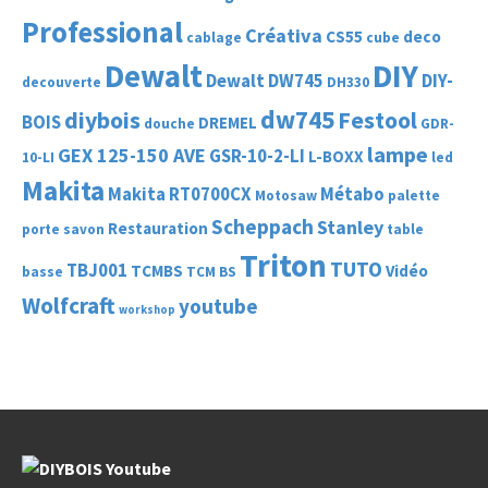
Professional
Créativa
CS55
deco
cablage
cube
Dewalt
DIY
Dewalt DW745
DIY-
decouverte
DH330
dw745
diybois
Festool
BOIS
DREMEL
douche
GDR-
lampe
GEX 125-150 AVE
GSR-10-2-LI
L-BOXX
10-LI
led
Makita
Makita RT0700CX
Métabo
Motosaw
palette
Scheppach
Stanley
Restauration
porte savon
table
Triton
TUTO
TBJ001
TCMBS
Vidéo
basse
TCM BS
Wolfcraft
youtube
workshop