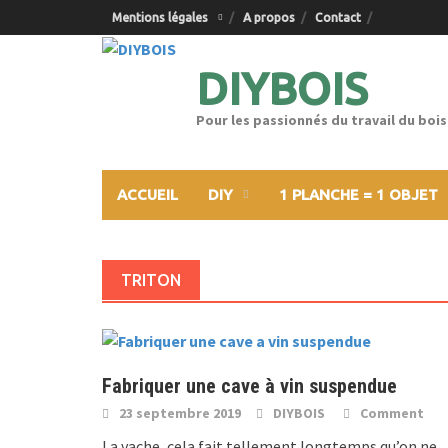
Skip
Mentions légales
A propos
Contact
to
content
DIYBOIS
Pour les passionnés du travail du bois
ACCUEIL
DIY
1 PLANCHE = 1 OBJET
TRITON
Fabriquer une cave à vin suspendue
23 septembre 2019
DIYBOIS
Comment
La vache, cela fait tellement longtemps qu’on ne