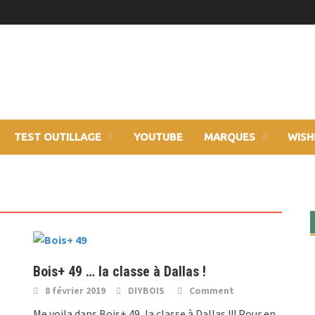
TEST OUTILLAGE
YOUTUBE
MARQUES
WISH
Bois+ 49 … la classe à Dallas !
8 février 2019
DIYBOIS
Comment
Me voila dans Bois+ 49, la classe à Dallas !!! Pour en