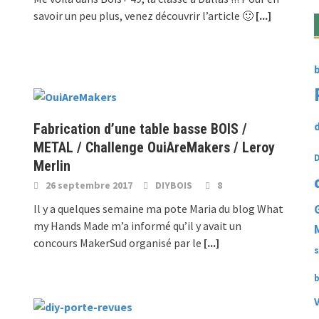
savoir un peu plus, venez découvrir l’article 🙂
[...]
b
Fabrication d’une table basse BOIS /
METAL / Challenge OuiAreMakers / Leroy
Merlin
26 septembre 2017
DIYBOIS
8
Il y a quelques semaine ma pote Maria du blog What
my Hands Made m’a informé qu’il y avait un
concours MakerSud organisé par le
[...]