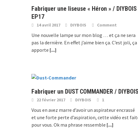
Fabriquer une liseuse « Héron » / DIYBOIS
EP17
14 avril 2017
DIYBOIS
Comment
Une nouvelle lampe sur mon blog … et ça ne sera
pas la dernière. En effet j’aime bien ça. C’est joli, ça
apporte
[...]
Fabriquer un DUST COMMANDER / DIYBOI
22 février 2017
DIYBOIS
1
Vous en avez marre d’avoir un aspirateur encrassé
et une forte perte d’aspiration, cette vidéo est fait
pour vous. Ok ma phrase ressemble
[...]