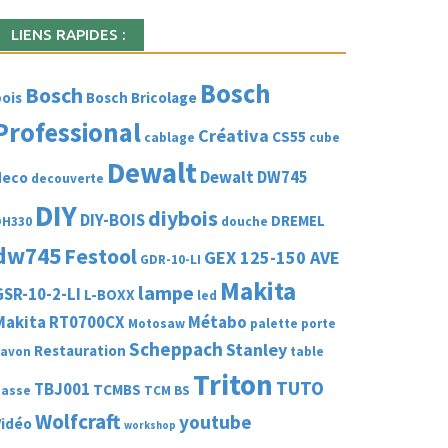
LIENS RAPIDES :
Bosch
Bosch
ois
Bosch Bricolage
Professional
Créativa
CS55
cablage
cube
Dewalt
Dewalt DW745
deco
decouverte
DIY
diybois
DIY-BOIS
DREMEL
DH330
douche
dw745
Festool
GEX 125-150 AVE
GDR-10-LI
Makita
lampe
GSR-10-2-LI
L-BOXX
led
Makita RT0700CX
Métabo
Motosaw
palette
porte
Scheppach
Stanley
Restauration
savon
table
Triton
TUTO
TBJ001
TCMBS
basse
TCM BS
Wolfcraft
youtube
Vidéo
workshop