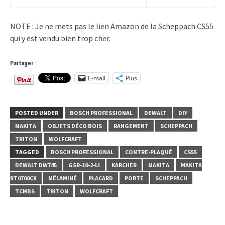
NOTE : Je ne mets pas le lien Amazon de la Scheppach CS55
qui y est vendu bien trop cher.
Partager :
E-mail
Plus
POSTED UNDER
BOSCH PROFESSIONAL
DEWALT
DIY
MAKITA
OBJETS DÉCO BOIS
RANGEMENT
SCHEPPACH
TRITON
WOLFCRAFT
TAGGED
BOSCH PROFESSIONAL
CONTRE-PLAQUÉ
CS55
DEWALT DW745
GSR-10-2-LI
KARCHER
MAKITA
MAKITA
RT0700CX
MÉLAMINÉ
PLACARD
PORTE
SCHEPPACH
TCMBS
TRITON
WOLFCRAFT