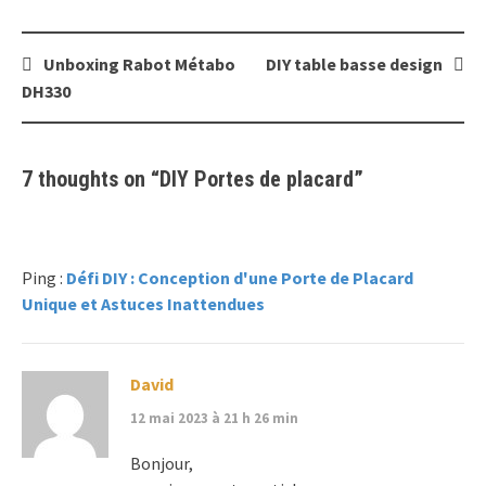
Post
Unboxing Rabot Métabo
DIY table basse design
navigation
DH330
7 thoughts on “
DIY Portes de placard
”
Ping :
Défi DIY : Conception d'une Porte de Placard
Unique et Astuces Inattendues
David
12 mai 2023 à 21 h 26 min
Bonjour,