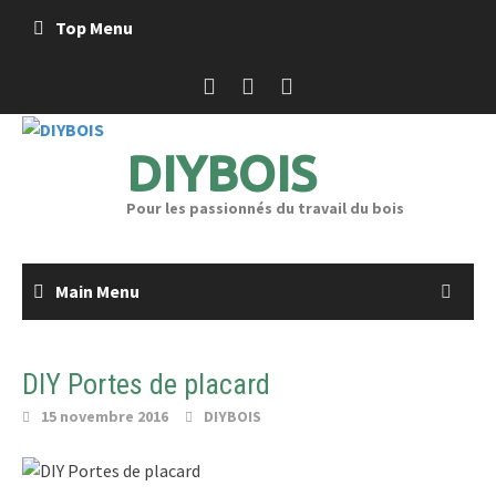
Skip
Top Menu
to
content
DIYBOIS
Pour les passionnés du travail du bois
Main Menu
DIY Portes de placard
15 novembre 2016
DIYBOIS