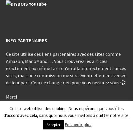
INFO PARTENAIRES
Ce site utilise des liens partenaires avec des sites comme
Amazon, ManoMano … Vous trouverez les articles
exactement au même tarif qu’en allant directement sur ces
sites, mais une commission me sera éventuellement versée
de leur part. Cela ne change rien pour vous rassurez vous 🙂
Merci
Ce site web utilise des cookies. Nous espérons que vous êtes
d'accord avec cela, sans quoi nous vous invitons à quitter notre site.
Copyright © 2026
DIYBOIS
.
En savoir plus
Accepter
Proudly powered by
WordPress
.
|
Theme: Awaken by
ThemezHut
.