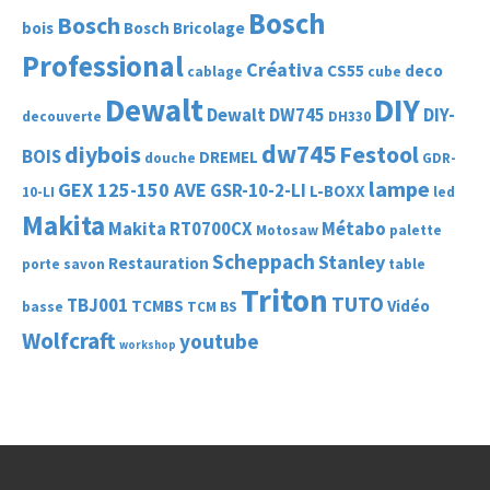
Bosch
Bosch
bois
Bosch Bricolage
Professional
Créativa
CS55
deco
cablage
cube
Dewalt
DIY
Dewalt DW745
DIY-
decouverte
DH330
dw745
diybois
Festool
BOIS
DREMEL
douche
GDR-
lampe
GEX 125-150 AVE
GSR-10-2-LI
L-BOXX
10-LI
led
Makita
Makita RT0700CX
Métabo
Motosaw
palette
Scheppach
Stanley
Restauration
porte savon
table
Triton
TUTO
TBJ001
TCMBS
Vidéo
basse
TCM BS
Wolfcraft
youtube
workshop