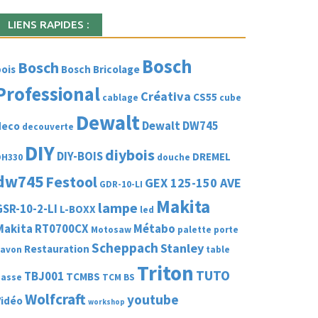
LIENS RAPIDES :
Bosch
Bosch
ois
Bosch Bricolage
Professional
Créativa
CS55
cablage
cube
Dewalt
Dewalt DW745
deco
decouverte
DIY
diybois
DIY-BOIS
DREMEL
DH330
douche
dw745
Festool
GEX 125-150 AVE
GDR-10-LI
Makita
lampe
GSR-10-2-LI
L-BOXX
led
Makita RT0700CX
Métabo
Motosaw
palette
porte
Scheppach
Stanley
Restauration
savon
table
Triton
TUTO
TBJ001
TCMBS
basse
TCM BS
Wolfcraft
youtube
Vidéo
workshop