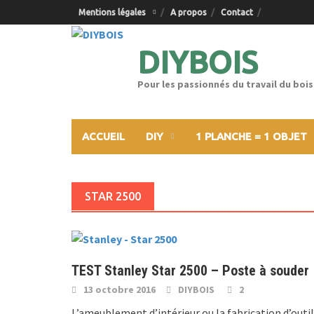
Skip
Mentions légales
A propos
Contact
to
content
DIYBOIS
Pour les passionnés du travail du bois
ACCUEIL
DIY
1 PLANCHE = 1 OBJET
STAR 2500
TEST Stanley Star 2500 – Poste à souder
13 octobre 2016
DIYBOIS
2
L’ameublement d’intérieur ou la fabrication d’outi