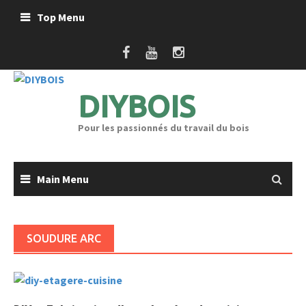
Skip
Top Menu
to
content
DIYBOIS
Pour les passionnés du travail du bois
Main Menu
SOUDURE ARC