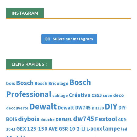
INSTAGRAM
Suivre sur Instagram
LIENS RAPIDES :
Bosch
Bosch
bois
Bosch Bricolage
Professional
Créativa
CS55
deco
cablage
cube
Dewalt
DIY
Dewalt DW745
DIY-
decouverte
DH330
dw745
diybois
Festool
BOIS
DREMEL
douche
GDR-
lampe
GEX 125-150 AVE
GSR-10-2-LI
L-BOXX
10-LI
led