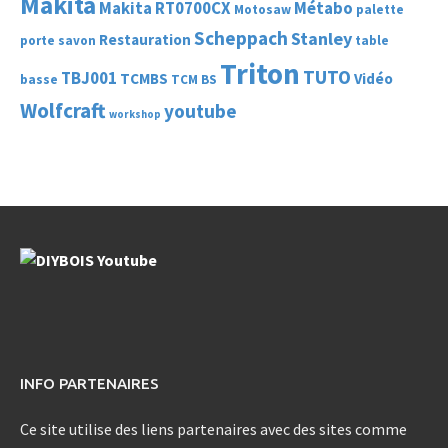
Makita
Makita RT0700CX
Métabo
Motosaw
palette
Scheppach
Stanley
Restauration
porte savon
table
Triton
TUTO
TBJ001
TCMBS
Vidéo
basse
TCM BS
Wolfcraft
youtube
workshop
INFO PARTENAIRES
Ce site utilise des liens partenaires avec des sites comme