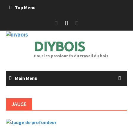
Skip
Top Menu
to
content
DIYBOIS
Pour les passionnés du travail du bois
Main Menu
JAUGE