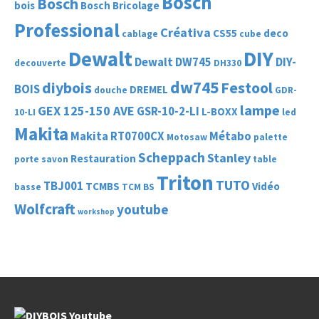
Bosch
Bosch
bois
Bosch Bricolage
Professional
Créativa
CS55
deco
cablage
cube
Dewalt
DIY
Dewalt DW745
DIY-
decouverte
DH330
dw745
diybois
Festool
BOIS
DREMEL
douche
GDR-
lampe
GEX 125-150 AVE
GSR-10-2-LI
L-BOXX
10-LI
led
Makita
Makita RT0700CX
Métabo
Motosaw
palette
Scheppach
Stanley
Restauration
porte savon
table
Triton
TUTO
TBJ001
TCMBS
Vidéo
basse
TCM BS
Wolfcraft
youtube
workshop