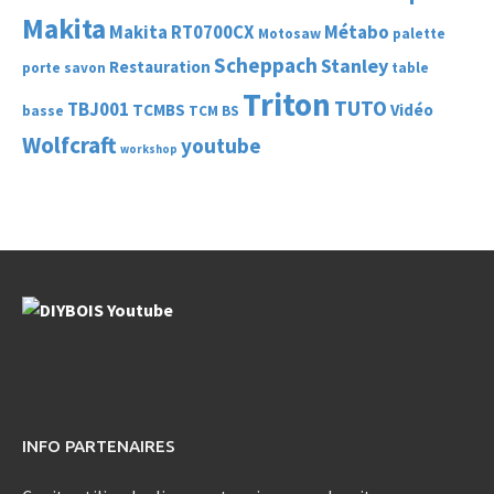
Makita
Makita RT0700CX
Métabo
Motosaw
palette
Scheppach
Stanley
Restauration
porte savon
table
Triton
TUTO
TBJ001
TCMBS
Vidéo
basse
TCM BS
Wolfcraft
youtube
workshop
INFO PARTENAIRES