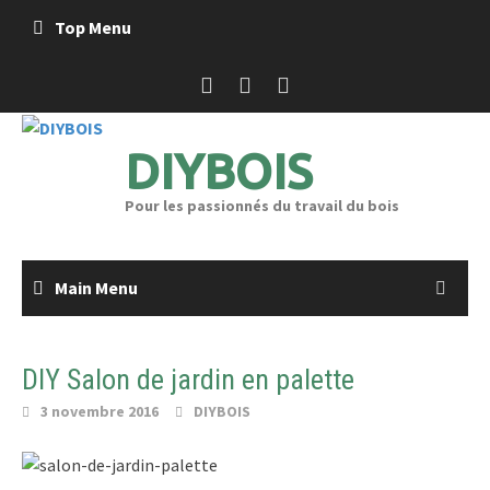
Skip
Top Menu
to
content
DIYBOIS
Pour les passionnés du travail du bois
Main Menu
DIY Salon de jardin en palette
3 novembre 2016
DIYBOIS