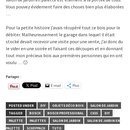
Vous pouvez évidement faire des choses bien plus élaborées
…
Pour la petite histoire j’avais récupéré tout ce bois pour le
débiter. Malheureusement le garage dans lequel il était
stocké devait recevoir une visite pour une vente, j’ai donc du
le vider en une soirée et faisant ces découpes et en donnant
tout mon précieux bois aux premières personnes qui en ont
voulu … 🙁
Partager :
E-mail
Plus
POSTED UNDER
DIY
OBJETS DÉCO BOIS
SALON DE JARDIN
TAGGED
BOSCH
BOSCH PROFESSIONAL
CS55
DIY
PALETTE
PALETTES
SALON DE JARDIN
SALON DE JARDIN EN
PALETTE
SCHEPPACH
TUTO