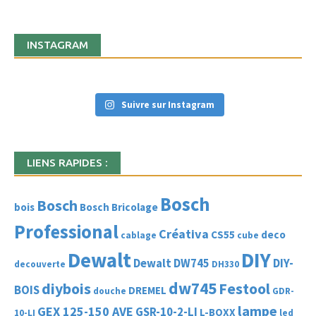
INSTAGRAM
Suivre sur Instagram
LIENS RAPIDES :
Bosch
Bosch
bois
Bosch Bricolage
Professional
Créativa
CS55
deco
cablage
cube
Dewalt
DIY
Dewalt DW745
DIY-
decouverte
DH330
dw745
diybois
Festool
BOIS
DREMEL
douche
GDR-
lampe
GEX 125-150 AVE
GSR-10-2-LI
L-BOXX
10-LI
led